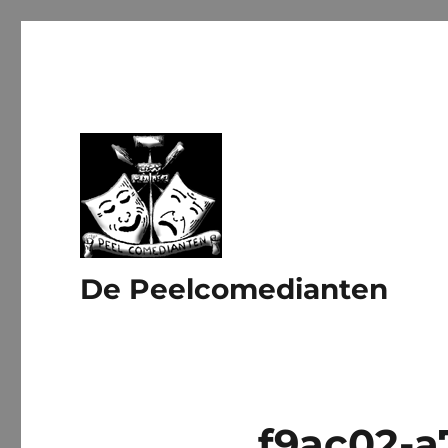
De Peelcomedianten
f9ac02-a