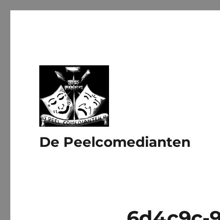
De Peelcomedianten
6d4c9c-