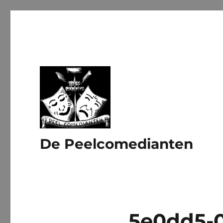
De Peelcomedianten
5e0dd5-