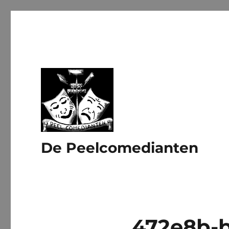
De Peelcomedianten
472e8b-b