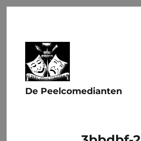
De Peelcomedianten
3bbdbf-2