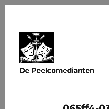
De Peelcomedianten
065ff4-0